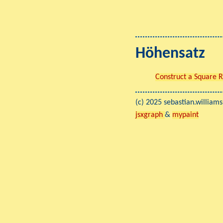
Höhensatz
Construct a Square R
(c) 2025 sebastian.williams
jsxgraph
&
mypaint