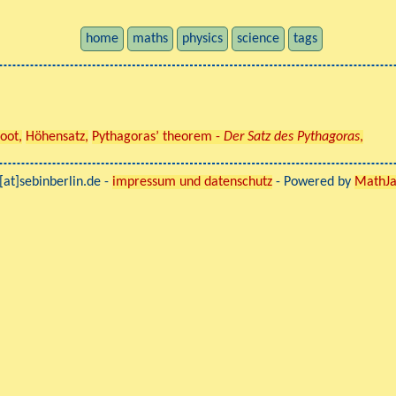
home
maths
physics
science
tags
oot,
Höhensatz,
Pythagoras’ theorem -
Der Satz des Pythagoras
,
[at]sebinberlin.de -
impressum und datenschutz
- Powered by
MathJ