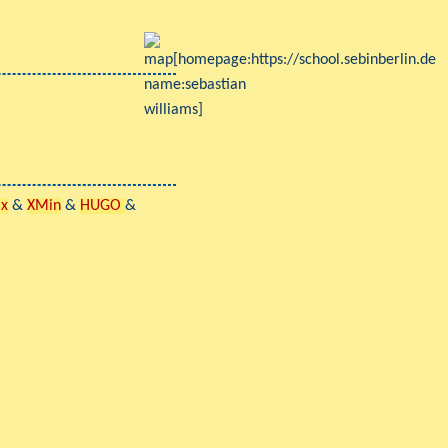
ax
&
XMin
&
HUGO
&